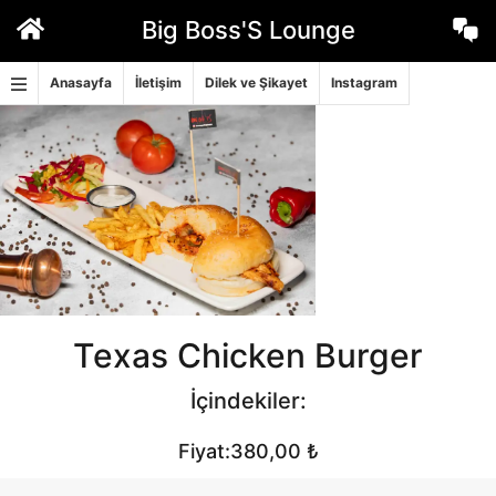
İçeriğe
Big Boss'S Lounge
geç
Anasayfa
İletişim
Dilek ve Şikayet
Instagram
Texas Chicken Burger
İçindekiler:
Fiyat:380,00 ₺