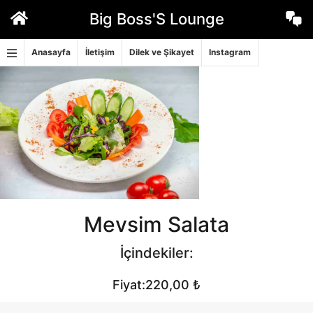
İçeriğe
Big Boss'S Lounge
geç
Anasayfa
İletişim
Dilek ve Şikayet
Instagram
Mevsim Salata
İçindekiler:
Fiyat:220,00 ₺