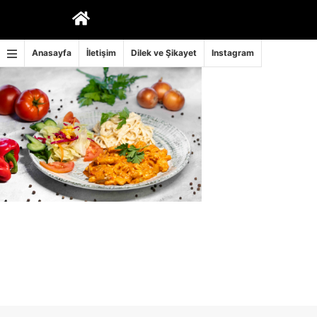
İçeriğe
geç
Anasayfa
İletişim
Dilek ve Şikayet
Instagram