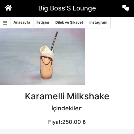
İçeriğe
Big Boss'S Lounge
geç
Anasayfa
İletişim
Dilek ve Şikayet
Instagram
Karamelli Milkshake
İçindekiler:
Fiyat:250,00 ₺