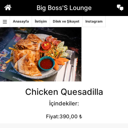
İçeriğe
Big Boss'S Lounge
geç
Anasayfa
İletişim
Dilek ve Şikayet
Instagram
Chicken Quesadilla
İçindekiler:
Fiyat:390,00 ₺