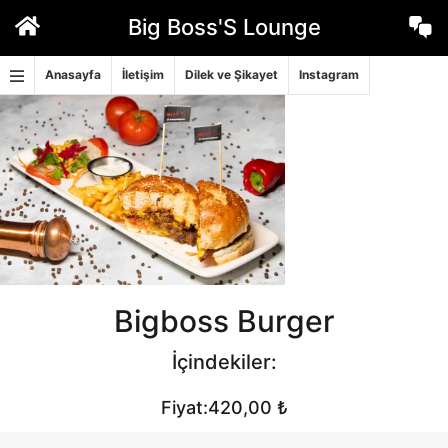
İçeriğe
Big Boss'S Lounge
geç
Anasayfa
İletişim
Dilek ve Şikayet
Instagram
Bigboss Burger
İçindekiler:
Fiyat:420,00 ₺