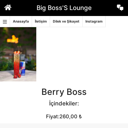
İçeriğe
Big Boss'S Lounge
geç
Anasayfa
İletişim
Dilek ve Şikayet
Instagram
Berry Boss
İçindekiler:
Fiyat:260,00 ₺